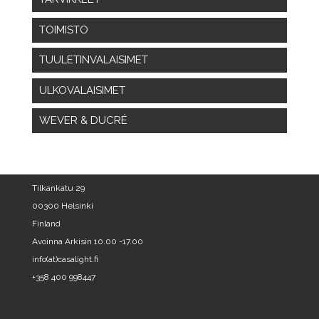
TOIMISTO
TUULETINVALAISIMET
ULKOVALAISIMET
WEVER & DUCRÉ
Tilkankatu 29
00300 Helsinki
Finland
Avoinna Arkisin 10.00 -17.00
info(at)casalight.fi
+358 400 998447