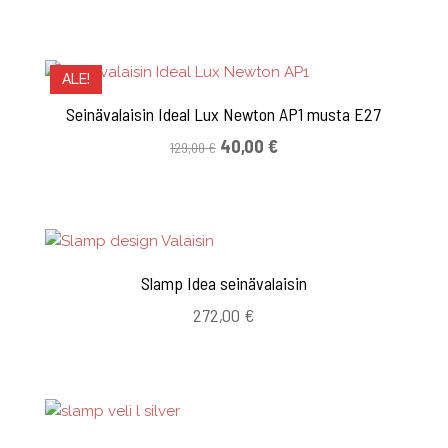
ALE!
Seinävalaisin Ideal Lux Newton AP1 musta E27
Alkuperäinen
Nykyinen
40,00
€
129,00
€
hinta
hinta
oli:
on:
129,00 €.
40,00 €.
Slamp Idea seinävalaisin
272,00
€