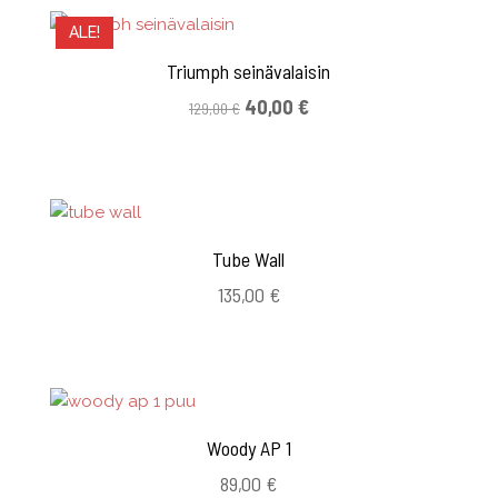
ALE!
Triumph seinävalaisin
Alkuperäinen
Nykyinen
40,00
€
129,00
€
hinta
hinta
oli:
on:
129,00 €.
40,00 €.
Tube Wall
135,00
€
Woody AP 1
89,00
€