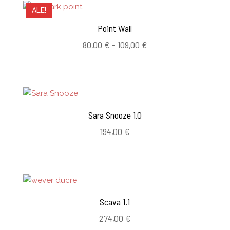
ALE!
Point Wall
Hintaluokka:
80,00
€
–
109,00
€
80,00 €
-
109,00 €
Sara Snooze 1.0
194,00
€
Scava 1.1
274,00
€