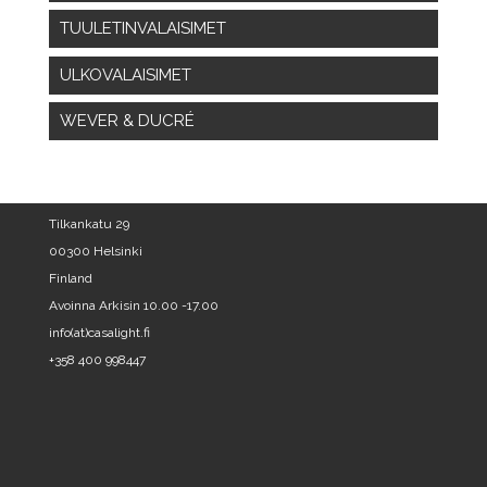
TUULETINVALAISIMET
ULKOVALAISIMET
WEVER & DUCRÉ
Tilkankatu 29
00300 Helsinki
Finland
Avoinna Arkisin 10.00 -17.00
info(at)casalight.fi
+358 400 998447