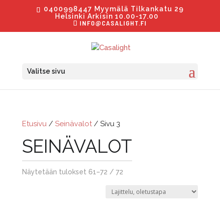
0400998447 Myymälä Tilkankatu 29
Helsinki Arkisin 10.00-17.00
INFO@CASALIGHT.FI
Valitse sivu
Etusivu
/
Seinävalot
/ Sivu 3
SEINÄVALOT
Näytetään tulokset 61–72 / 72