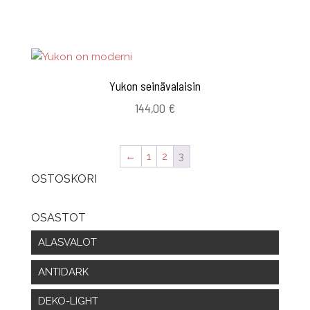
Yukon seinävalaisin
144,00
€
←
1
2
3
OSTOSKORI
OSASTOT
ALASVALOT
ANTIDARK
DEKO-LIGHT