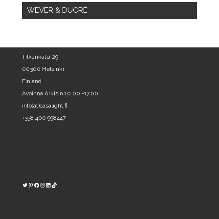
WEVER & DUCRÉ
Tilkankatu 29
00300 Helsinki
Finland
Avoinna Arkisin 10.00 -17.00
info(at)casalight.fi
+358 400 998447
Twitter
Pinterest
https://www.facebook.com/kodinvalaisin/
Instagram
LinkedIn
TikTok