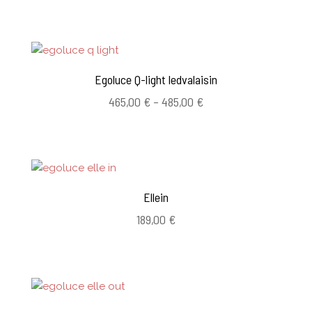
-
812,00 €
Egoluce Q-light ledvalaisin
Hintaluokka:
465,00
€
–
485,00
€
465,00 €
-
485,00 €
Ellein
189,00
€