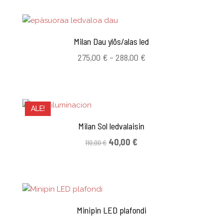
Milan Dau ylös/alas led
Hintaluokka:
275,00
€
–
288,00
€
275,00 €
-
288,00 €
ALE!
Milan Sol ledvalaisin
Alkuperäinen
Nykyinen
40,00
€
110,00
€
hinta
hinta
oli:
on:
110,00 €.
40,00 €.
Minipin LED plafondi