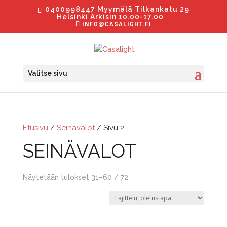
0400998447 Myymälä Tilkankatu 29
Helsinki Arkisin 10.00-17.00
INFO@CASALIGHT.FI
Valitse sivu
Etusivu
/
Seinävalot
/ Sivu 2
SEINÄVALOT
Näytetään tulokset 31–60 / 72