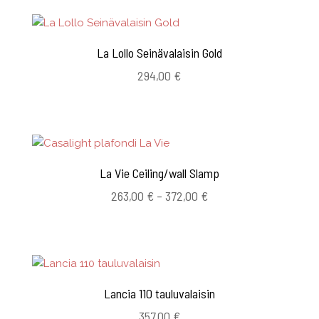
La Lollo Seinävalaisin Gold
294,00
€
La Vie Ceiling/wall Slamp
Hintaluokka:
263,00
€
–
372,00
€
263,00 €
-
372,00 €
Lancia 110 tauluvalaisin
357,00
€