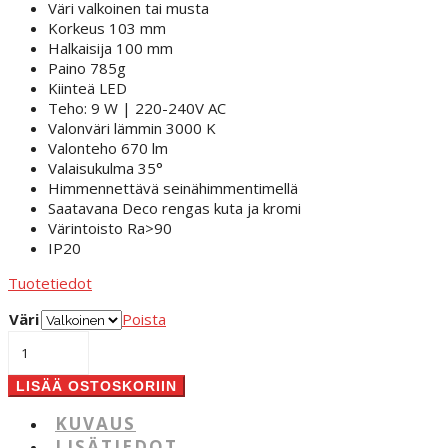
Väri valkoinen tai musta
Korkeus 103 mm
Halkaisija 100 mm
Paino 785g
Kiinteä LED
Teho: 9 W | 220-240V AC
Valonväri lämmin 3000 K
Valonteho 670 lm
Valaisukulma 35°
Himmennettävä seinähimmentimellä
Saatavana Deco rengas kuta ja kromi
Värintoisto Ra>90
IP20
Tuotetiedot
Väri
Poista
Deko
Uni
II
LISÄÄ OSTOSKORIIN
määrä
KUVAUS
LISÄTIEDOT