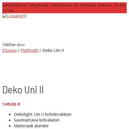
0400998447 Myymälä Tilkankatu 29 Helsinki Arkisin 10.00-
17.00
INFO@CASALIGHT.FI
Valitse sivu
Etusivu
/
Plafondit
/ Deko Uni II
Deko Uni II
149,00
€
Dekolight Uni II kohdevalaisin
Suunnattava ledvalaisin
Materiaali alumiini