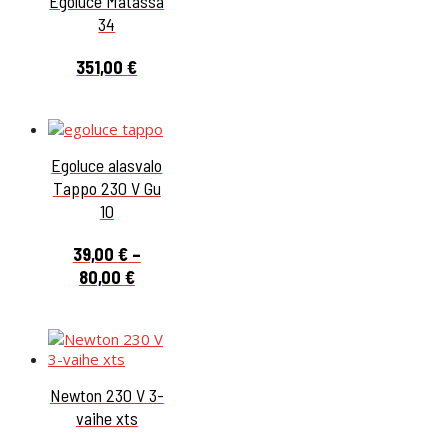
Egoluce Matassa
34
351,00
€
Egoluce alasvalo
Tappo 230 V Gu
10
39,00
€
–
Hintaluokka:
80,00
€
39,00 €
-
80,00 €
Newton 230 V 3-
vaihe xts