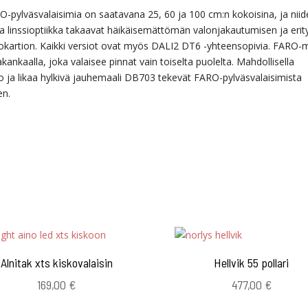
ARO-pylväsvalaisimia on saatavana 25, 60 ja 100 cm:n kokoisina, ja nii
ja linssioptiikka takaavat häikäisemättömän valonjakautumisen ja erit
lokartion. Kaikki versiot ovat myös DALI2 DT6 -yhteensopivia. FARO-m
ankaalla, joka valaisee pinnat vain toiselta puolelta. Mahdollisella
elo ja likaa hylkivä jauhemaali DB703 tekevät FARO-pylväsvalaisimista
en.
Alnitak xts kiskovalaisin
Hellvik 55 pollari
169,00
€
477,00
€