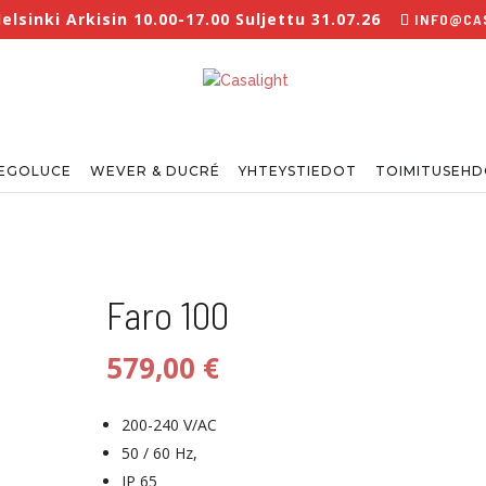
sinki Arkisin 10.00-17.00 Suljettu 31.07.26
INFO@CAS
EGOLUCE
WEVER & DUCRÉ
YHTEYSTIEDOT
TOIMITUSEH
Faro 100
579,00
€
200-240 V/AC
50 / 60 Hz,
IP 65