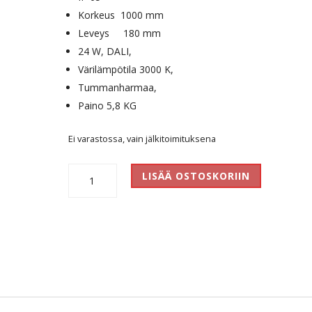
Korkeus 1000 mm
Leveys 180 mm
24 W, DALI,
Värilämpötila 3000 K,
Tummanharmaa,
Paino 5,8 KG
Ei varastossa, vain jälkitoimituksena
Faro
LISÄÄ OSTOSKORIIN
100
määrä