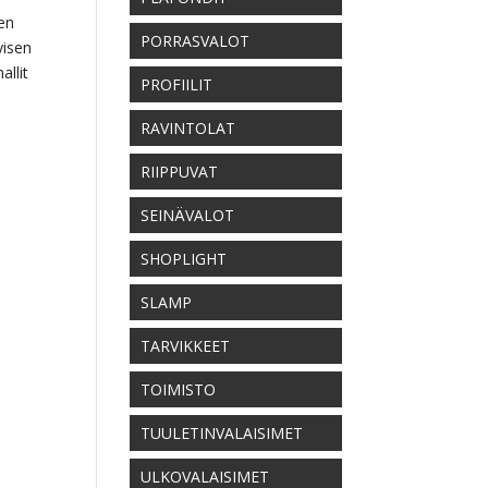
den
PORRASVALOT
yisen
allit
PROFIILIT
RAVINTOLAT
RIIPPUVAT
SEINÄVALOT
SHOPLIGHT
SLAMP
TARVIKKEET
TOIMISTO
TUULETINVALAISIMET
ULKOVALAISIMET