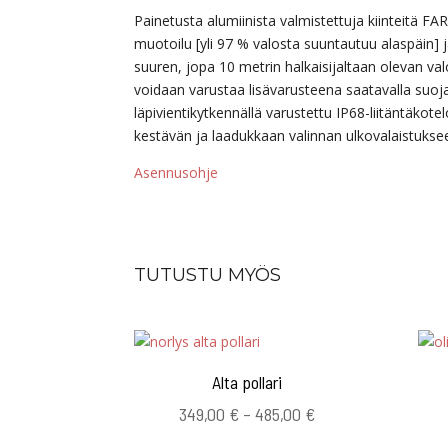
Painetusta alumiinista valmistettuja kiinteitä F
muotoilu [yli 97 % valosta suuntautuu alaspäin] 
suuren, jopa 10 metrin halkaisijaltaan olevan va
voidaan varustaa lisävarusteena saatavalla suojak
läpivientikytkennällä varustettu IP68-liitäntäkot
kestävän ja laadukkaan valinnan ulkovalaistukse
Asennusohje
TUTUSTU MYÖS
Alta pollari
Hintaluokka:
349,00
€
–
485,00
€
349,00 €