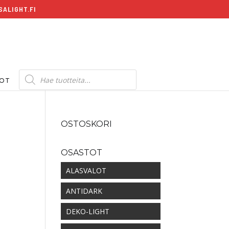
ALIGHT.FI
Products
search
DOT
OSTOSKORI
OSASTOT
ALASVALOT
ANTIDARK
DEKO-LIGHT