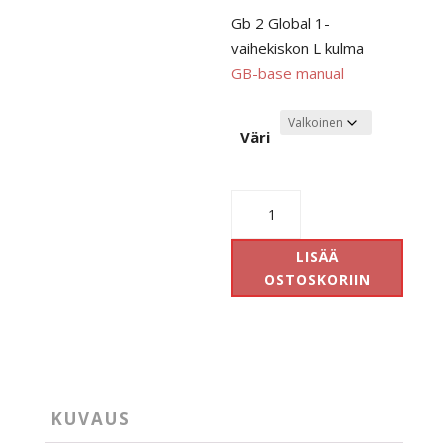
Gb 2 Global 1-
vaihekiskon L kulma
GB-base manual
Väri
Global
Gb
34
LISÄÄ
kulma
OSTOSKORIIN
määrä
KUVAUS