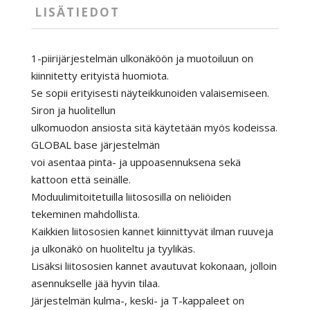
LISÄTIEDOT
1-piirijärjestelmän ulkonäköön ja muotoiluun on
kiinnitetty erityistä huomiota.
Se sopii erityisesti näyteikkunoiden valaisemiseen.
Siron ja huolitellun
ulkomuodon ansiosta sitä käytetään myös kodeissa.
GLOBAL base järjestelmän
voi asentaa pinta- ja uppoasennuksena sekä
kattoon että seinälle.
Moduulimitoitetuilla liitososilla on neliöiden
tekeminen mahdollista.
Kaikkien liitososien kannet kiinnittyvät ilman ruuveja
ja ulkonäkö on huoliteltu ja tyylikäs.
Lisäksi liitososien kannet avautuvat kokonaan, jolloin
asennukselle jää hyvin tilaa.
Järjestelmän kulma-, keski- ja T-kappaleet on