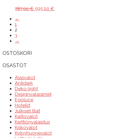
Alkuperäinen
Nykyinen
787,00
€
595,00
€
hinta
hinta
←
oli:
on:
1
787,00 €.
595,00 €.
2
3
→
OSTOSKORI
OSASTOT
Alasvalot
Antidark
Deko-light
Designvalaisimet
Egoluce
Hotellit
Julkiset tilat
Kattovalot
Keittiönvalaistus
Kiskovalot
Kylpyhuonevalot