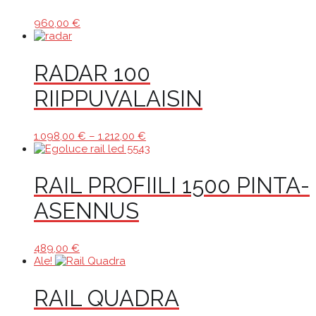
960,00
€
RADAR 100
RIIPPUVALAISIN
Hintaluokka:
1.098,00
€
–
1.212,00
€
1.098,00 €
-
1.212,00 €
RAIL PROFIILI 1500 PINTA-
ASENNUS
489,00
€
Ale!
RAIL QUADRA