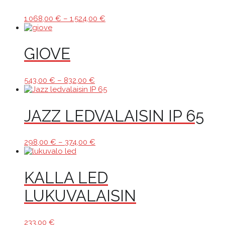
Hintaluokka:
1.068,00
€
–
1.524,00
€
1.068,00 €
-
1.524,00 €
GIOVE
Hintaluokka:
543,00
€
–
832,00
€
543,00 €
-
832,00 €
JAZZ LEDVALAISIN IP 65
Hintaluokka:
298,00
€
–
374,00
€
298,00 €
-
374,00 €
KALLA LED
LUKUVALAISIN
233,00
€