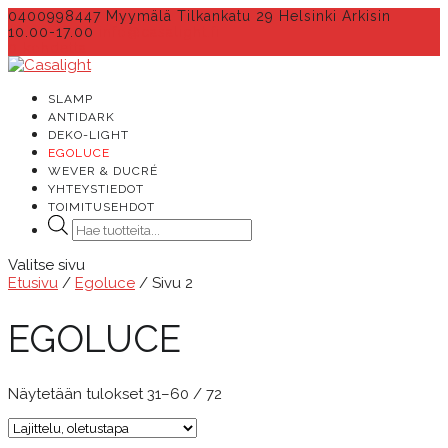
0400998447 Myymälä Tilkankatu 29 Helsinki Arkisin
10.00-17.00
info@casalight.fi
0 kohdetta
SLAMP
ANTIDARK
DEKO-LIGHT
EGOLUCE
WEVER & DUCRÉ
YHTEYSTIEDOT
TOIMITUSEHDOT
Products
search
Valitse sivu
Etusivu
/
Egoluce
/ Sivu 2
EGOLUCE
Näytetään tulokset 31–60 / 72